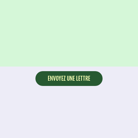
ENVOYEZ UNE LETTRE
Les travailleurs et travailleuses ont les solutions et les
compétences qu’il faut pour rendre nos emplois
durables à long terme. Mais nos gouvernements
doivent nous donner les outils nécessaires et les
opportunités pour y parvenir. Il nous faut un plan axé